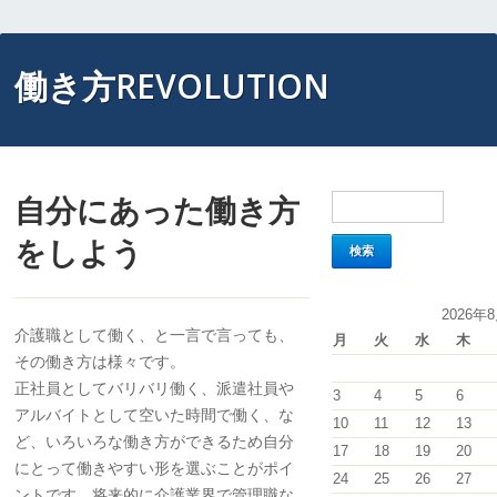
働き方REVOLUTION
自分にあった働き方
をしよう
2026年
介護職として働く、と一言で言っても、
月
火
水
木
その働き方は様々です。
正社員としてバリバリ働く、派遣社員や
3
4
5
6
アルバイトとして空いた時間で働く、な
10
11
12
13
ど、いろいろな働き方ができるため自分
17
18
19
20
にとって働きやすい形を選ぶことがポイ
24
25
26
27
ントです。将来的に介護業界で管理職な