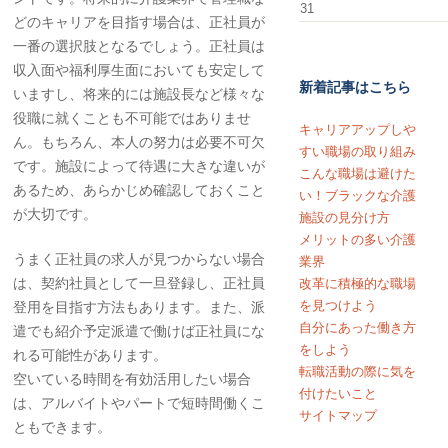
31
どのキャリアを目指す場合は、正社員が
一番の選択肢となるでしょう。正社員は
収入面や福利厚生面においても安定して
新着記事はこちら
いますし、将来的には施設長など様々な
役職に就くことも不可能ではありませ
キャリアアップしや
ん。もちろん、本人の努力は必要不可欠
すい職場の取り組み
です。施設によって待遇に大きな違いが
こんな職場は避けた
あるため、あらかじめ確認しておくこと
い！ブラックな介護
が大切です。
施設の見分け方
メリットの多い介護
うまく正社員の求人が見つからない場合
業界
は、契約社員として一旦登録し、正社員
改革に積極的な職場
を見つけよう
登用を目指す方法もあります。また、派
自分にあった働き方
遣でも紹介予定派遣で働けば正社員にな
をしよう
れる可能性があります。
転職活動の際に気を
空いている時間を有効活用したい場合
付けたいこと
は、アルバイトやパートで短時間働くこ
サイトマップ
ともできます。