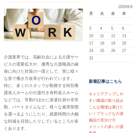
2026年
月
火
水
木
3
4
5
6
10
11
12
13
17
18
19
20
24
25
26
27
介護業界では、高齢社会による介護サー
31
ビスの需要拡大や、優秀な介護職員の確
保に向けた対策の一環として、実に様々
な形で働き方改革が行われています。
新着記事はこちら
特に、多くのスタッフが勤務する特別養
護老人ホームや介護付き有料老人ホーム
キャリアアップしや
などでは、常勤のほかに派遣社員や非常
すい職場の取り組み
勤、パートタイムなど、様々な雇用形態
こんな職場は避けた
い！ブラックな介護
を選べるようにしたり、残業時間の大幅
施設の見分け方
な削減を目指したりしているところが多
メリットの多い介護
くあります。