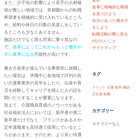
業界
また、少子化の影響により若手の人材確
改革に積極的な職場
保が難しい地域では、首都圏からの転職
を見つけよう
希望者を積極的に受け入れているところ
自分にあった働き方
や、給料や休日の日数の見直しをしてい
をしよう
るところも少なくありません。
転職活動の際に気を
施設だけでなく国も対策に乗り気なの
付けたいこと
で、
改革によってこれからもっと働きや
サイトマップ
すい業界になる
可能性が高いです。
働き方改革が進んでいる事業所に就職し
タグ
たい場合は、求職中に各地域で評判の良
い介護事業所の見学をしたり、出産や育
メリット
介護
改革
施設
児を経験してキャリアを積んだ人の話を
正社員
転職
聞いたりすることが重要になります。
加えて、介護職員育成のノウハウがある
カテゴリー
社会福祉法人においては、新卒者や第二
新卒者だけでなく、ブランクがある人や
カテゴリーなし
定年退職者も高待遇で採用しているとこ
ろがあります。そのため、より良い待遇